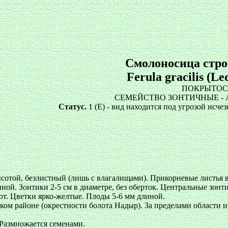
Смолоносица стро
Ferula gracilis (Le
ПОКРЫТО
СЕМЕЙСТВО ЗОНТИЧНЫЕ - 
Статус.
1 (E) - вид находится под угрозой исче
ысотой, безлистный (лишь с влагалищами). Прикорневые листья
ой. Зонтики 2-5 см в диаметре, без оберток. Центральные зонт
ют. Цветки ярко-желтые. Плоды 5-6 мм длиной.
ом районе (окрестности болота Надыр). За пределами области из
 Размножается семенами.