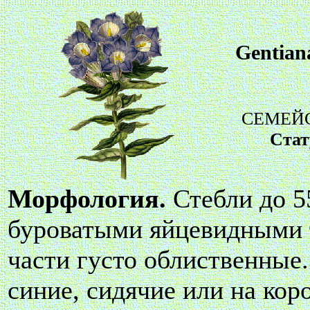
Gentiana
СЕМЕЙС
Стат
Морфология.
Стебли до 5
буроватыми яйцевидными 
части густо облиственные
синие, сидячие или на кор