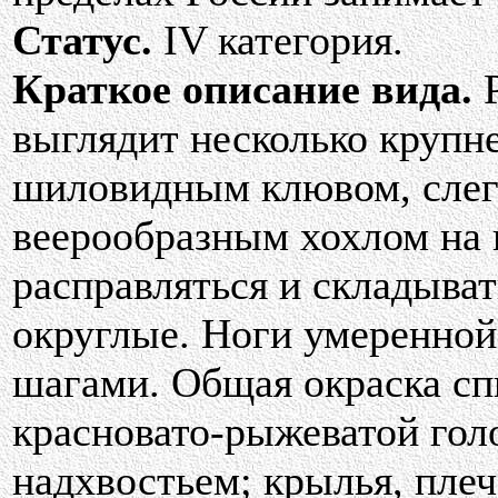
Статус.
IV категория.
Краткое описание вида.
Р
выглядит несколько крупн
шиловидным клювом, слег
веерообразным хохлом на 
расправляться и складыва
округлые. Ноги умеренно
шагами. Общая окраска сп
красновато-рыжеватой гол
надхвостьем; крылья, плеч