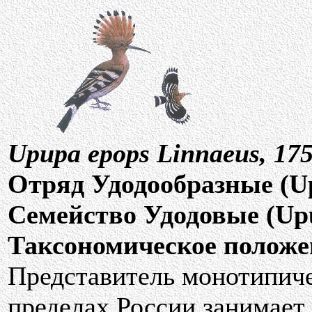
Upupa epops Linnaeus, 17
Отряд Удодообразные (U
Семейство Удодовые (Up
Таксономическое положе
Представитель монотипичес
пределах России занимает