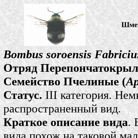
Шмел
Bombus soroensis Fabriciu
Отряд Перепончатокрыл
Семейство Пчелиные (
Ap
Статус.
III категория. Не
распространенный вид.
Краткое описание вида
.
вида похож на таковой ма