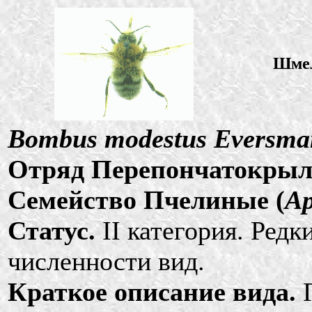
Шме
Bombus modestus Eversma
Отряд Перепончатокрыл
Семейство Пчелиные (
Ap
Статус.
II категория. Ред
численности вид.
Краткое описание вида.
Г