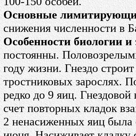
100-150 особей.
Основные лимитирующи
снижения численности в Б
Особенности биологии и 
постоянны. Половозрелыми
году жизни. Гнездо строи
тростниковых зарослях. По
редко до 9 яиц. Гнездовой
счет повторных кладок вза
2 ненасиженных яиц была 
июня. Насиживает кладку с