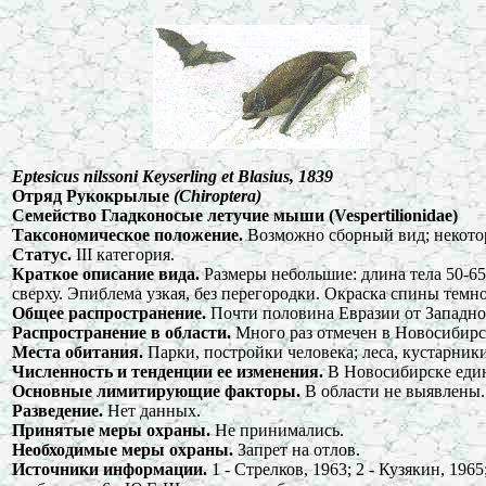
Eptesicus nilssoni Keyserling et Blasius, 1839
Отряд Рукокрылые
(Chiroptera)
Семейство Гладконосые летучие мыши (Vespertilionidae)
Таксономическое положение.
Возможно сборный вид; некоторо
Статус.
III категория.
Краткое описание вида.
Размеры небольшие: длина тела 50-65
сверху. Эпиблема узкая, без перегородки. Окраска спины темн
Общее распространение.
Почти половина Евразии от Западно
Распространение в области.
Много раз отмечен в Новосибирс
Места обитания.
Парки, постройки человека; леса, кустарник
Численность и тенденции ее изменения.
В Новосибирске един
Основные лимитирующие факторы.
В области не выявлены.
Разведение.
Нет данных.
Принятые меры охраны.
Не принимались.
Необходимые меры охраны.
Запрет на отлов.
Источники информации.
1 - Стрелков, 1963; 2 - Кузякин, 19