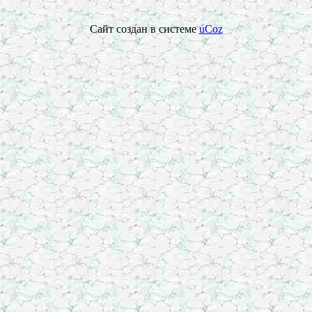
Сайт создан в системе
uCoz