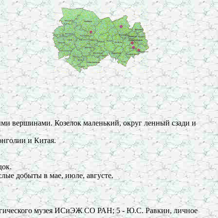
нными вершинами. Козелок маленький, округ ленный сзади и
онголии и Китая.
док.
лые добыты в мае, июле, августе.
оологического музея ИСиЭЖ СО РАН; 5 - Ю.С. Равкин, личное