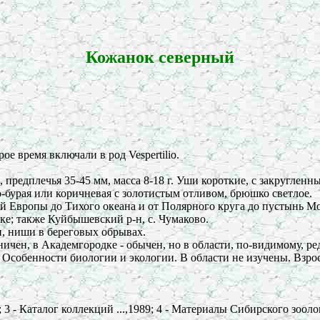
Кожанок северный
е время включали в род Vespertilio.
, предплечья 35-45 мм, масса 8-18 г. Уши короткие, с закругле
о-бурая или коричневая с золотистым отливом, брюшко светлое.
й Европы до Тихого океана и от Полярного круга до пустынь М
ке; также Куйбышевский р-н, с. Чумаково.
и, ниши в береговых обрывах.
ичен, в Академгородке - обычен, но в области, по-видимому, ре
 Особенности биологии и экологии. В области не изучены. Взрос
65; 3 - Каталог коллекций ...,1989; 4 - Материалы Сибирского з