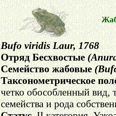
Жаб
Bufo viridis Laur, 1768
Отряд Бесхвостые
(Аnur
Семейство жабовые
(Buf
Таксонометрическое пол
четко обособленный вид, 
семейства и рода собстве
Статус.
II категория. Узко