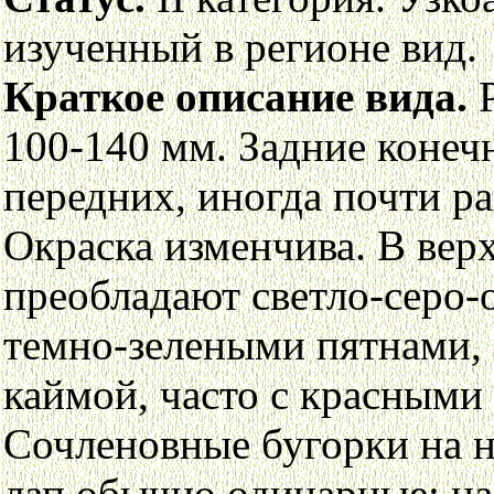
изученный в регионе вид.
Краткое описание вида.
Р
100-140 мм. Задние конеч
передних, иногда почти р
Окраска изменчива. В вер
преобладают светло-серо-
темно-зелеными пятнами,
каймой, часто с красными 
Сочленовные бугорки на н
лап обычно одинарные; н