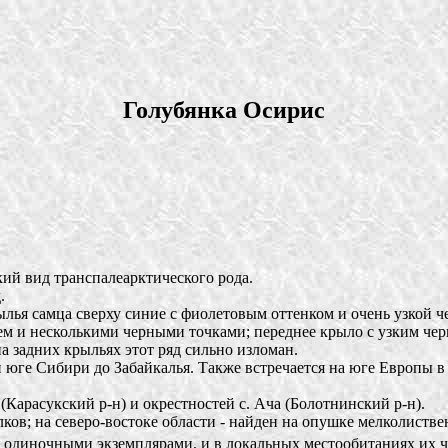
Голубянка Осирис
 вид транспалеарктического рода.
.
лья самца сверху синие с фиолетовым оттенком и очень узкой ч
ием и несколькими черными точками; переднее крыло с узким ч
а задних крыльях этот ряд сильно изломан.
юге Сибири до Забайкалья. Также встречается на юге Европы в 
(Карасукский р-н) и окрестностей с. Ача (Болотнинский р-н).
ов; на северо-востоке области - найден на опушке мелколиствен
 одиночными экземплярами, и в локальных местообитаниях их ч