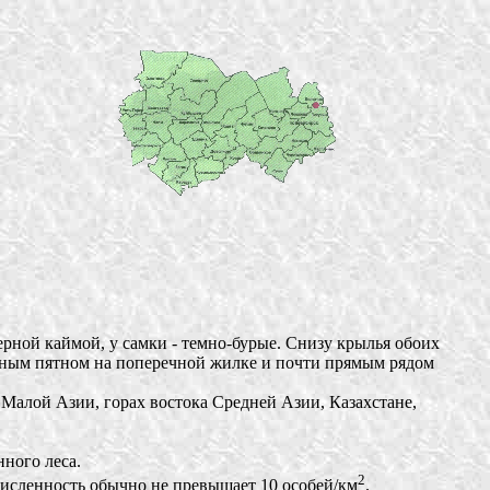
ерной каймой, у самки - темно-бурые. Снизу крылья обоих
ерным пятном на поперечной жилке и почти прямым рядом
Малой Азии, горах востока Средней Азии, Казахстане,
ного леса.
2
исленность обычно не превышает 10 особей/км
.