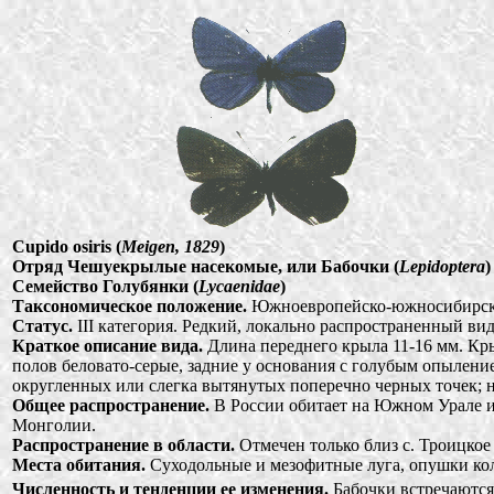
Cupido osiris (
Meigen, 1829
)
Отряд Чешуекрылые насекомые, или Бабочки (
Lepidoptera
)
Семейство Голубянки (
Lycaenidae
)
Таксономическое положение.
Южноевропейско-южносибирский
Статус.
III категория. Редкий, локально распространенный вид
Краткое описание вида.
Длина переднего крыла 11-16 мм. Кры
полов беловато-серые, задние у основания с голубым опылен
округленных или слегка вытянутых поперечно черных точек; н
Общее распространение.
В России обитает на Южном Урале и 
Монголии.
Распространение в области.
Отмечен только близ с. Троицкое 
Места обитания.
Суходольные и мезофитные луга, опушки колк
Численность и тенденции ее изменения.
Бабочки встречаются